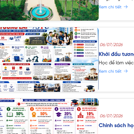
đại học,
Trường Đ
Xem chi tiết
bổng tuyển sinh
06/07/2026
Khởi đầu tươn
Học để làm việc
Xem chi tiết
06/07/2026
Chính sách họ
vàng cho Tân 