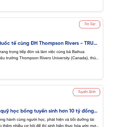
viên Nghiên cứu Khoa học năm học 2025 - 2026
/2026
. Sự kiện hứa hẹn là sân chơi trí tuệ bùng
inh thần dấn thân và đam mê tri thức của tuổi trẻ
Tin Tức
Quốc tế cùng ĐH Thompson Rivers - TRU
rang trọng tiếp đón và làm việc cùng bà Baihua
ệu trưởng Thompson Rivers University (Canada), thúc
p tác giáo dục quốc tế toàn diện, hướng đến kế hoạch
ế vào năm 2027.
Tuyển Sinh
i quỹ học bổng tuyển sinh hơn 10 tỷ đồng
g hành cùng người học, phát hiện và bồi dưỡng tài
o thêm nhiều cơ hội để thí sinh hiện thực hóa ước mơ