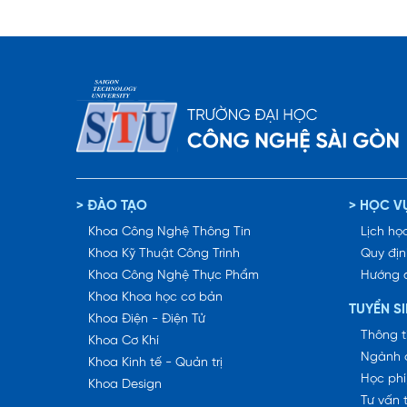
> ĐÀO TẠO
> HỌC V
Khoa Công Nghệ Thông Tin
Lịch học
Khoa Kỹ Thuật Công Trình
Quy địn
Khoa Công Nghệ Thực Phẩm
Hướng 
Khoa Khoa học cơ bản
TUYỂN S
Khoa Điện - Điện Tử
Thông t
Khoa Cơ Khí
Ngành 
Khoa Kinh tế - Quản trị
Học phí
Khoa Design
Tư vấn 