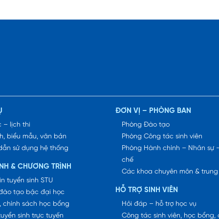
Ụ
ĐƠN VỊ – PHÒNG BAN
 – lịch thi
Phòng Đào tạo
h, biểu mẫu, văn bản
Phòng Công tác sinh viên
dẫn sử dụng hệ thống
Phòng Hành chính – Nhân sự 
chế
INH & CHƯƠNG TRÌNH
Các khoa chuyên môn & trung
in tuyển sinh STU
HỖ TRỢ SINH VIÊN
đào tạo bậc đại học
, chính sách học bổng
Hỏi đáp – hỗ trợ học vụ
tuyển sinh trực tuyến
Công tác sinh viên, học bổng, 