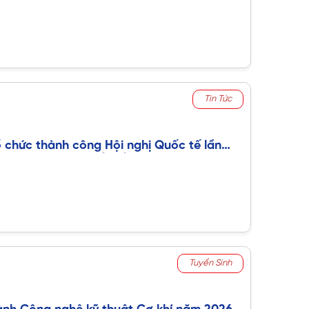
Tin Tức
 chức thành công Hội nghị Quốc tế lần
trúc, Kỹ thuật, Thiết kế và Đô thị hóa Toàn
6
Tuyển Sinh