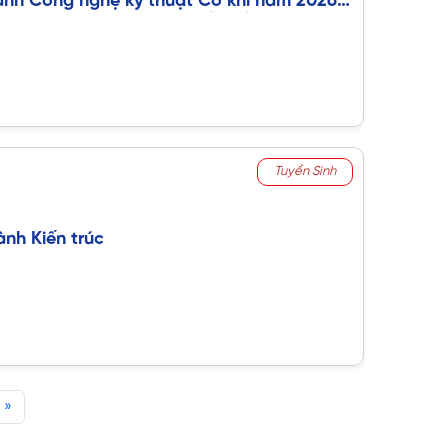
ành Công nghệ kỹ thuật Cơ khí năm 2026
i học Công nghệ Sài Gòn (STU)
Tuyển Sinh
ành Kiến trúc
»