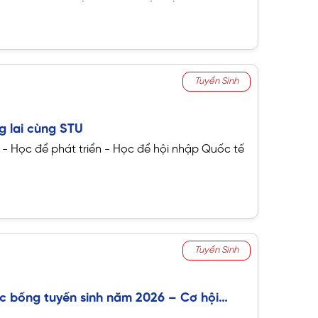
ại học Công nghệ Sài Gòn (STU)
triển khai
Quỹ học
 năm 2026
với
tổng giá trị hơn 10 tỷ đồng
.
Tuyển Sinh
g lai cùng STU
 - Học để phát triển - Học để hội nhập Quốc tế
Tuyển Sinh
c bổng tuyển sinh năm 2026 – Cơ hội
sinh viên