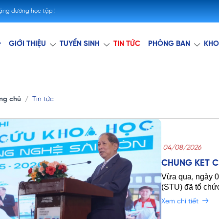
hặng đường học tập !
GIỚI THIỆU
TUYỂN SINH
TIN TỨC
PHÒNG BAN
KHO
ng chủ
Tin tức
04/08/2026
CHUNG KẾT C
HỌC STU 2025
Vừa qua, ngày 
SÁNG TẠO
(STU) đã tổ chứ
Khoa học năm 
Xem chi tiết
chiến lược đào t
ứng dụng thực t