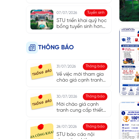
Rivers - TRU (Canada)
Tuyển sinh
07/07/2026
STU triển khai quỹ học
bổng tuyển sinh hơn
10 tỷ đồng năm 2026
THÔNG BÁO
Thông báo
31/07/2026
Về việc mời tham gia
chào giá cạnh tranh
gói “Thi công cải tạo
Ký túc xá Trường Đại
Thông báo
30/07/2026
học Công nghệ Sài
Gòn”
Mời chào giá cạnh
tranh cung cấp thiết
bị cho Phòng thí
nghiệm Hệ thống
Thông báo
28/07/2026
nhúng của Khoa Điện
- Điện tử
STU báo cáo nội