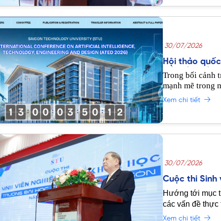
30/07/2026
Hội thảo quốc
kết nối quốc t
Trong bối cảnh t
mạnh mẽ trong mọ
khoa học để cùng
Xem chi tiết
và thúc đẩy hợp 
30/07/2026
Cuộc thi Sinh
2026
Hướng tới mục ti
các vấn đề thực 
học Công nghệ S
Xem chi tiết