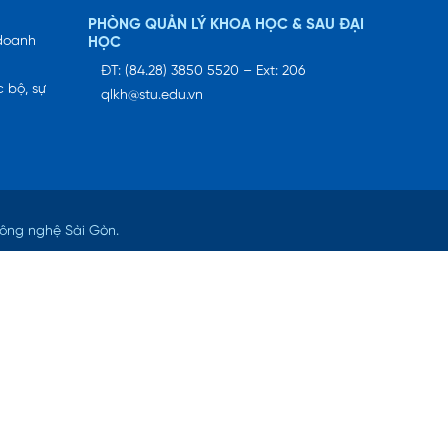
PHÒNG QUẢN LÝ KHOA HỌC & SAU ĐẠI
 doanh
HỌC
ĐT: (84.28) 3850 5520 – Ext: 206
 bộ, sự
qlkh@stu.edu.vn
Công nghệ Sài Gòn.