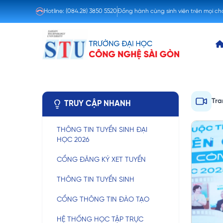
Hotline:
(084.28) 3850 5520
Đồng hành cùng sinh viên trên mọi c
Tra
TRUY CẬP NHANH
THÔNG TIN TUYỂN SINH ĐẠI
HỌC 2026
CỔNG ĐĂNG KÝ XET TUYỂN
THÔNG TIN TUYỂN SINH
CỔNG THÔNG TIN ĐÀO TẠO
HỆ THỐNG HỌC TẬP TRỰC