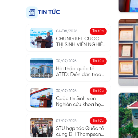
TIN TỨC
Tin tức
04/08/2026
CHUNG KẾT CUỘC
THI SINH VIÊN NGHIÊN
CỨU KHOA HỌC STU
2025 - 2026: KHAI
Tin tức
30/07/2026
PHÓNG TƯ DUY, TÔN
VINH SÁNG TẠO
Hội thảo quốc tế
ATED: Diễn đàn trao
đổi học thuật và kết
nối quốc tế
Tin tức
30/07/2026
Cuộc thi Sinh viên
Nghiên cứu khoa học
năm học 2025 - 2026
Tin tức
07/07/2026
STU hợp tác Quốc tế
cùng ĐH Thompson