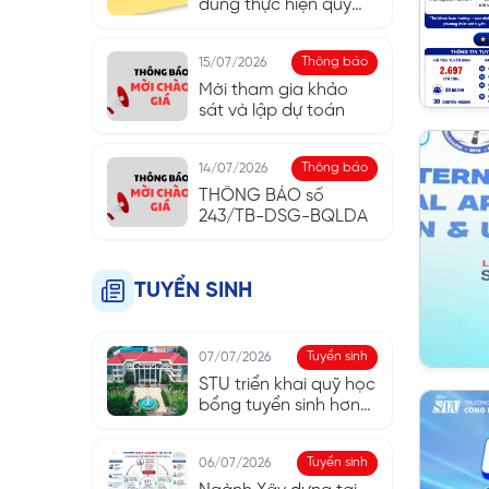
dung thực hiện quy
chế công khai năm
học 2025 - 2026
Thông báo
15/07/2026
Mời tham gia khảo
sát và lập dự toán
Thông báo
14/07/2026
THÔNG BÁO số
243/TB-DSG-BQLDA
TUYỂN SINH
Tuyển sinh
07/07/2026
STU triển khai quỹ học
bổng tuyển sinh hơn
10 tỷ đồng năm 2026
Tuyển sinh
06/07/2026