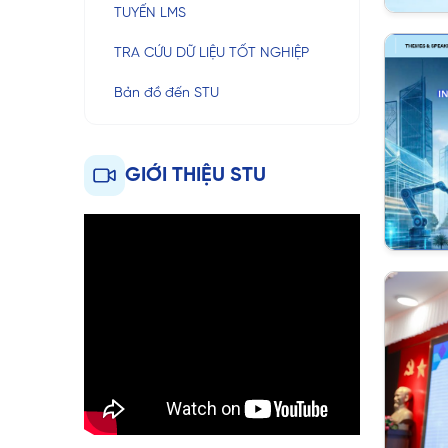
TUYẾN LMS
TRA CỨU DỮ LIỆU TỐT NGHIỆP
Bản đồ đến STU
GIỚI THIỆU STU