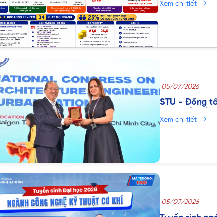
Xem chi tiết
05/07/2026
STU - Đồng tổ
thứ 2 về Kiến 
Xem chi tiết
cầu năm 202
05/07/2026