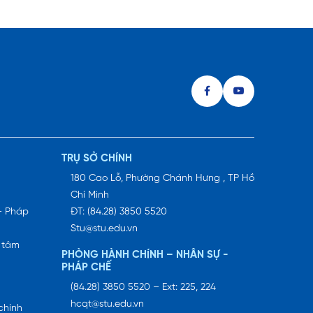
TRỤ SỞ CHÍNH
180 Cao Lỗ, Phường Chánh Hưng , TP Hồ
Chí Minh
– Pháp
ĐT: (84.28) 3850 5520
Stu@stu.edu.vn
 tâm
PHÒNG HÀNH CHÍNH – NHÂN SỰ -
PHÁP CHẾ
(84.28) 3850 5520 – Ext: 225, 224
hcqt@stu.edu.vn
chính