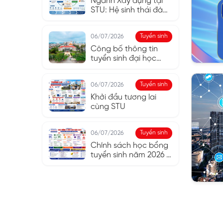
Ngành Xây dựng tại
STU: Hệ sinh thái đào
tạo từ ý tưởng đến
công trình.
Tuyển sinh
06/07/2026
Công bố thông tin
tuyển sinh đại học
năm 2026 của Trường
Đại học Công nghệ
Tuyển sinh
06/07/2026
Sài Gòn
Khởi đầu tương lai
cùng STU
Tuyển sinh
06/07/2026
Chính sách học bổng
tuyển sinh năm 2026 –
Cơ hội vàng cho Tân
sinh viên