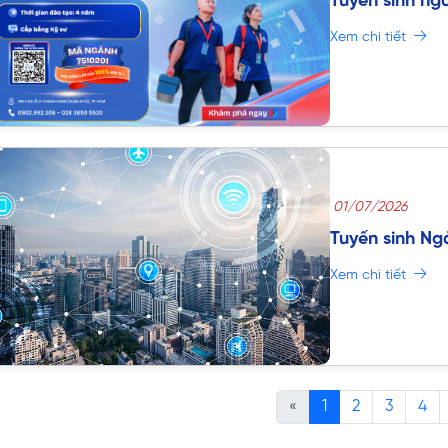
Tuyển sinh ng
tại Trường Đạ
Xem chi tiết
01/07/2026
Tuyển sinh Ng
Xem chi tiết
«
1
2
3
4