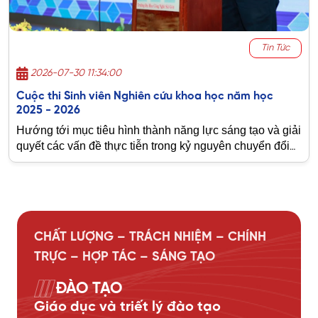
Tin Tức
2026-07-30 11:34:00
Cuộc thi Sinh viên Nghiên cứu khoa học năm học
2025 - 2026
Hướng tới mục tiêu hình thành năng lực sáng tạo và giải
quyết các vấn đề thực tiễn trong kỷ nguyên chuyển đổi
số, Trường Đại học Công nghệ Sài Gòn (STU) sẽ chính
thức tổ chức lễ khai mạc
Cuộc thi Sinh viên Nghiên
cứu Khoa học năm học 2025 - 2026 vào ngày
01/08/2026
. Sự kiện hứa hẹn là sân chơi trí tuệ bùng nổ,
khẳng định tinh thần dấn thân và đam mê tri thức của
CHẤT LƯỢNG – TRÁCH NHIỆM – CHÍNH
tuổi trẻ STU.
TRỰC – HỢP TÁC – SÁNG TẠO
ĐÀO TẠO
Giáo dục và triết
lý đào tạo