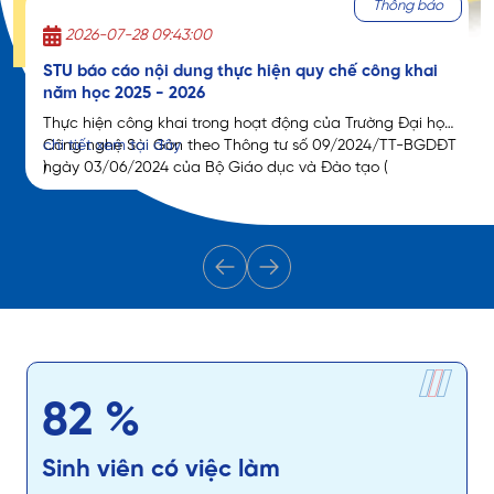
Thông báo
2026-07-15 16:38:00
Mời tham gia khảo sát và lập dự toán
Thông báo số 244/TB-DSG-QLTSBTCSVC về việc mời
tham gia khảo sát và lập dự toán chào giá thi công sửa
chữa một số hạng mục - Trường Đại học Công nghệ Sài
Gòn.
96
%
Sinh viên có việc làm