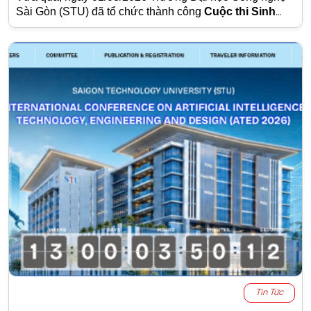
Sài Gòn (STU) đã tổ chức thành công
Cuộc thi Sinh
viên Nghiên cứu Khoa học năm học 2025 – 2026
. Sự
kiện tiếp tục khẳng định chiến lược đào tạo gắn liền với
nghiên cứu, đổi mới sáng tạo và ứng dụng thực tiễn của
Nhà trường.
Tin Tức