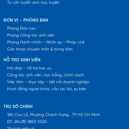
Tư vấn tuyển sinh trực tuyến
ĐƠN VỊ – PHÒNG BAN
Phòng Đào tạo
Phòng Công tác sinh viên
Phòng Hành chính – Nhân sự – Pháp chế
Các khoa chuyên môn & trung tâm
HỖ TRỢ SINH VIÊN
Hỏi đáp – hỗ trợ học vụ
Công tác sinh viên, học bổng, chính sách
Việc làm – thực tập – kết nối doanh nghiệp
Hoạt động ngoại khóa, câu lạc bộ, sự kiện
TRỤ SỞ CHÍNH
180 Cao Lỗ, Phường Chánh Hưng , TP Hồ Chí Minh
ĐT: (84.28) 3850 5520
Stu@stu.edu.vn