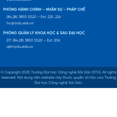
PHÒNG HÀNH CHÍNH – NHÂN SỰ - PHÁP CHẾ
(84.28) 3850 5520 – Ext: 225, 224
hcqt@stu.edu.vn
PHÒNG QUẢN LÝ KHOA HỌC & SAU ĐẠI HỌC
ĐT: (84.28) 3850 5520 – Ext: 206
qlkh@stu.edu.vn
© Copyright 2025 Trường Đại học Công nghệ Sài Gòn (STU).
All rights
reserved. Nội dung trên website này thuộc quyền sở hữu của Trường
Đại học Công nghệ Sài Gòn.