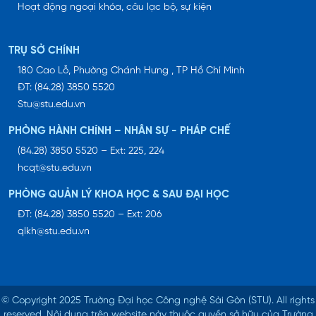
Hoạt động ngoại khóa, câu lạc bộ, sự kiện
TRỤ SỞ CHÍNH
180 Cao Lỗ, Phường Chánh Hưng , TP Hồ Chí Minh
ĐT: (84.28) 3850 5520
Stu@stu.edu.vn
PHÒNG HÀNH CHÍNH – NHÂN SỰ - PHÁP CHẾ
(84.28) 3850 5520 – Ext: 225, 224
hcqt@stu.edu.vn
PHÒNG QUẢN LÝ KHOA HỌC & SAU ĐẠI HỌC
ĐT: (84.28) 3850 5520 – Ext: 206
qlkh@stu.edu.vn
© Copyright 2025 Trường Đại học Công nghệ Sài Gòn (STU).
All rights
reserved. Nội dung trên website này thuộc quyền sở hữu của Trường