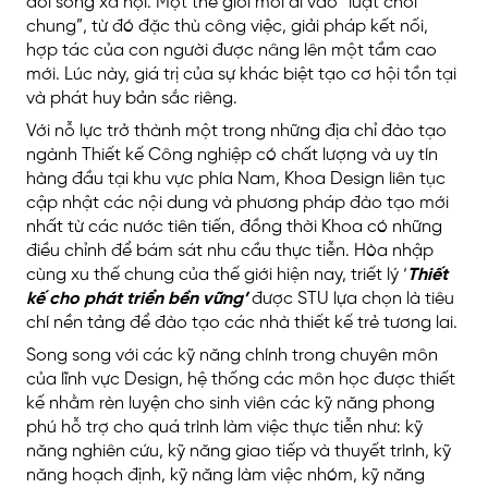
đời sống xã hội. Một thế giới mới đi vào “luật chơi
chung”, từ đó đặc thù công việc, giải pháp kết nối,
hợp tác của con người được nâng lên một tầm cao
mới. Lúc này, giá trị của sự khác biệt tạo cơ hội tồn tại
và phát huy bản sắc riêng.
Với nỗ lực trở thành một trong những địa chỉ đào tạo
ngành Thiết kế Công nghiệp có chất lượng và uy tín
hàng đầu tại khu vực phía Nam, Khoa Design liên tục
cập nhật các nội dung và phương pháp đào tạo mới
nhất từ các nước tiên tiến, đồng thời Khoa có những
điều chỉnh để bám sát nhu cầu thực tiễn. Hòa nhập
cùng xu thế chung của thế giới hiện nay, triết lý ‘
Thiết
kế cho phát triển bền vững’
được STU lựa chọn là tiêu
chí nền tảng để đào tạo các nhà thiết kế trẻ tương lai.
Song song với các kỹ năng chính trong chuyên môn
của lĩnh vực Design, hệ thống các môn học được thiết
kế nhằm rèn luyện cho sinh viên các kỹ năng phong
phú hỗ trợ cho quá trình làm việc thực tiễn như: kỹ
năng nghiên cứu, kỹ năng giao tiếp và thuyết trình, kỹ
năng hoạch định, kỹ năng làm việc nhóm, kỹ năng