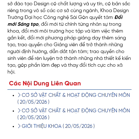
sở đào tạo Design có chất lượng và uy tín, có bản sắc
riêng trong vô số các cơ sở cùng ngành, Khoa Design
Trường Đại học Công nghệ Sài Gòn quyết tâm
Đổi
mới Sáng tạo
, đổi mới từ chính từng nhân sự trong
khoa, đổi mới môi trường học tập và làm việc thêm
gắn kết, đổi mới phương pháp giảng dạy thêm sáng
tạo, trao quyền cho Giảng viên để trở thành những
người định hướng, dẫn dắt tận tâm; trao quyền cho
sinh viên để rèn luyện trở thành những nhà thiết kế kiến
tạo, góp phần làm đẹp và thay đổi tích cực cho xã
hội.
Các Nội Dung Liên Quan
CƠ SỞ VẬT CHẤT & HOẠT ĐỘNG CHUYÊN MÔN
( 20/05/2026 )
CƠ SỞ VẬT CHẤT & HOẠT ĐỘNG CHUYÊN MÔN
( 20/05/2026 )
GIỚI THIỆU KHOA
( 20/05/2026 )