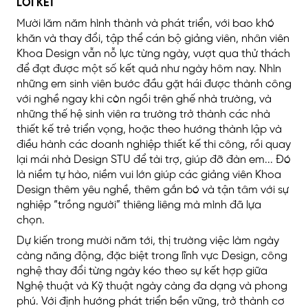
LỜI KẾT
Mười lăm năm hình thành và phát triển, với bao khó
khăn và thay đổi, tập thể cán bộ giảng viên, nhân viên
Khoa Design vẫn nỗ lực từng ngày, vượt qua thử thách
để đạt được một số kết quả như ngày hôm nay. Nhìn
những em sinh viên bước đầu gặt hái được thành công
với nghề ngay khi còn ngồi trên ghế nhà trường, và
những thế hệ sinh viên ra trường trở thành các nhà
thiết kế trẻ triển vọng, hoặc theo hướng thành lập và
điều hành các doanh nghiệp thiết kế thi công, rồi quay
lại mái nhà Design STU để tài trợ, giúp đỡ đàn em... Đó
là niềm tự hào, niềm vui lớn giúp các giảng viên Khoa
Design thêm yêu nghề, thêm gắn bó và tận tâm với sự
nghiệp “trồng người” thiêng liêng mà mình đã lựa
chọn.
Dự kiến trong mười năm tới, thị trường việc làm ngày
càng năng động, đặc biệt trong lĩnh vực Design, công
nghệ thay đổi từng ngày kéo theo sự kết hợp giữa
Nghệ thuật và Kỹ thuật ngày càng đa dạng và phong
phú. Với định hướng phát triển bền vững, trở thành cơ