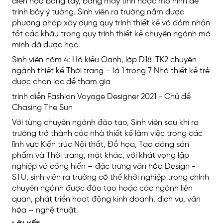
diễn họa bằng tay, bằng máy tính hoặc mô hình để
trình bày ý tưởng. Sinh viên ra trường nắm được
phương pháp xây dựng quy trình thiết kế và đảm nhận
tốt các khâu trong quy trình thiết kế chuyên ngành mà
mình đã được học.
Sinh viên năm 4: Hà kiều Oanh, lớp D18-TK2 chuyên
ngành thiết kế Thời trang – là 1 trong 7 Nhà thiết kế trẻ
được chọn lọc để tham gia
trình diễn Fashion Voyage Designer 2021 - Chủ đề
Chasing The Sun
Với từng chuyên ngành đào tạo, Sinh viên sau khi ra
trường trở thành các nhà thiết kế làm việc trong các
lĩnh vực Kiến trúc Nội thất, Đồ họa, Tạo dáng sản
phẩm và Thời trang, mặt khác, với khát vọng lập
nghiệp và cống hiến – đặc trưng văn hóa Design -
STU, sinh viên ra trường có thể khởi nghiệp trong chính
chuyên ngành được đào tạo hoặc các ngành liên
quan, phát triển hoạt động kinh doanh, dịch vụ, văn
hóa – nghệ thuật.