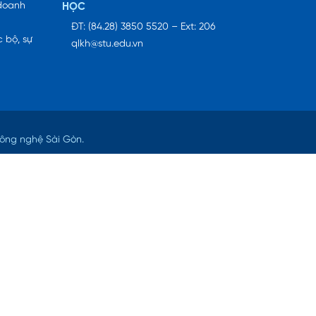
 doanh
HỌC
ĐT: (84.28) 3850 5520 – Ext: 206
 bộ, sự
qlkh@stu.edu.vn
Công nghệ Sài Gòn.