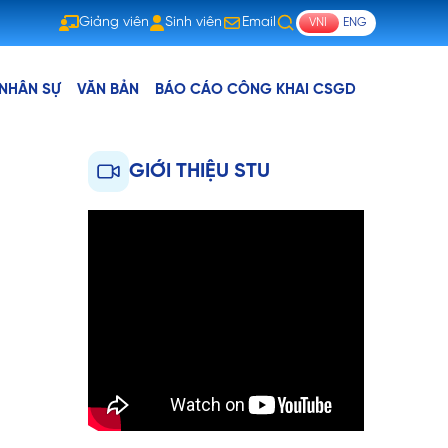
Giảng viên
Sinh viên
Email
VNI
ENG
Giảng viên
Sinh viên
Email
NHÂN SỰ
VĂN BẢN
BÁO CÁO CÔNG KHAI CSGD
GIỚI THIỆU STU