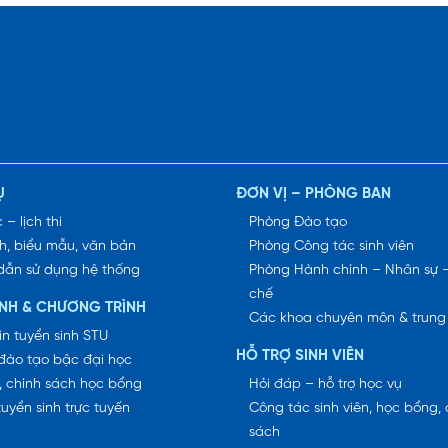
Ụ
ĐƠN VỊ – PHÒNG BAN
 – lịch thi
Phòng Đào tạo
h, biểu mẫu, văn bản
Phòng Công tác sinh viên
dẫn sử dụng hệ thống
Phòng Hành chính – Nhân sự 
chế
INH & CHƯƠNG TRÌNH
Các khoa chuyên môn & trung
in tuyển sinh STU
HỖ TRỢ SINH VIÊN
đào tạo bậc đại học
, chính sách học bổng
Hỏi đáp – hỗ trợ học vụ
tuyển sinh trực tuyến
Công tác sinh viên, học bổng, 
sách