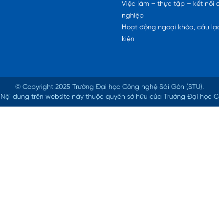
Việc làm – thực tập – kết nối
nghiệp
Hoạt động ngoại khóa, câu lạc
kiện
© Copyright 2025 Trường Đại học Công nghệ Sài Gòn (STU).
ed. Nội dung trên website này thuộc quyền sở hữu của Trường Đại học 