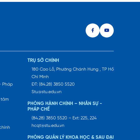
TRỤ SỞ CHÍNH
180 Cao Lỗ, Phường Chánh Hưng , TP Hồ
Chí Minh
– Pháp
ĐT: (84.28) 3850 5520
Stu@stu.edu.vn
 tâm
PHÒNG HÀNH CHÍNH – NHÂN SỰ -
PHÁP CHẾ
(84.28) 3850 5520 – Ext: 225, 224
hcqt@stu.edu.vn
chính
PHÒNG QUẢN LÝ KHOA HỌC & SAU ĐẠI