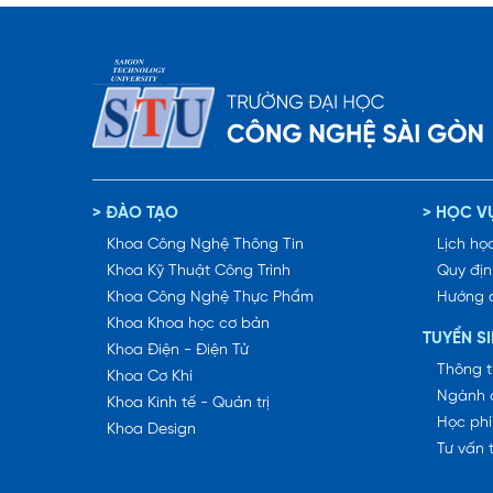
> ĐÀO TẠO
> HỌC V
Khoa Công Nghệ Thông Tin
Lịch học
Khoa Kỹ Thuật Công Trình
Quy địn
Khoa Công Nghệ Thực Phẩm
Hướng 
Khoa Khoa học cơ bản
TUYỂN S
Khoa Điện - Điện Tử
Thông t
Khoa Cơ Khí
Ngành 
Khoa Kinh tế - Quản trị
Học phí
Khoa Design
Tư vấn 