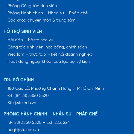
Phòng Công tác sinh viên
Phòng Hành chính – Nhân sự – Pháp chế
Các khoa chuyên môn & trung tâm
HỖ TRỢ SINH VIÊN
Hỏi đáp – hỗ trợ học vụ
Công tác sinh viên, học bổng, chính sách
Việc làm – thực tập – kết nối doanh nghiệp
Hoạt động ngoại khóa, câu lạc bộ, sự kiện
TRỤ SỞ CHÍNH
180 Cao Lỗ, Phường Chánh Hưng , TP Hồ Chí Minh
ĐT: (84.28) 3850 5520
Stu@stu.edu.vn
PHÒNG HÀNH CHÍNH – NHÂN SỰ - PHÁP CHẾ
(84.28) 3850 5520 – Ext: 225, 224
hcqt@stu.edu.vn