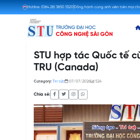
Hotline:
(084.28) 3850 5520
Đồng hành cùng sinh viên trên mọi c
STU hợp tác Quốc tế c
TRU (Canada)
Category:
Tin tức
07/07/2026
524
Chia sẻ: