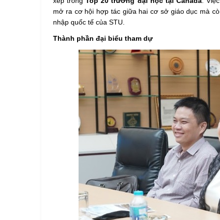
xếp trong
Top 20 trường đại học tại Canada
. Việ
mở ra cơ hội hợp tác giữa hai cơ sở giáo dục mà c
nhập quốc tế của STU.
Thành phần đại biểu tham dự