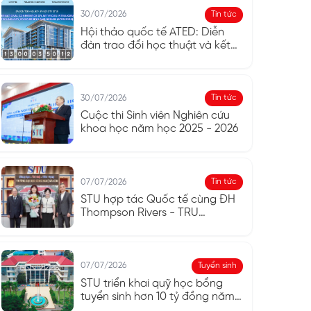
Tin tức
30/07/2026
Hội thảo quốc tế ATED: Diễn
đàn trao đổi học thuật và kết
nối quốc tế
Tin tức
30/07/2026
Cuộc thi Sinh viên Nghiên cứu
khoa học năm học 2025 - 2026
Tin tức
07/07/2026
STU hợp tác Quốc tế cùng ĐH
Thompson Rivers - TRU
(Canada)
Tuyển sinh
07/07/2026
STU triển khai quỹ học bổng
tuyển sinh hơn 10 tỷ đồng năm
2026