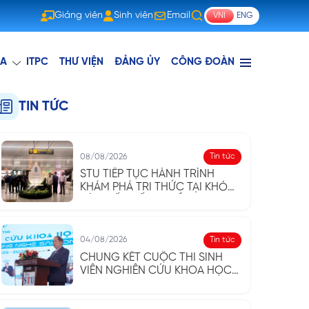
Giảng viên
Sinh viên
Email
VNI
ENG
Giảng viên
Sinh viên
Email
A
ITPC
THƯ VIỆN
ĐẢNG ỦY
CÔNG ĐOÀN
TIN TỨC
Tin tức
08/08/2026
STU TIẾP TỤC HÀNH TRÌNH
KHÁM PHÁ TRI THỨC TẠI KHÓA
HÈ QUỐC TẾ ISSP LẦN 3 (VIT-
AP)
Tin tức
04/08/2026
CHUNG KẾT CUỘC THI SINH
VIÊN NGHIÊN CỨU KHOA HỌC
STU 2025 - 2026: KHAI PHÓNG
TƯ DUY, TÔN VINH SÁNG TẠO