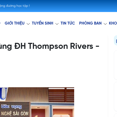
hặng đường học tập !
GIỚI THIỆU
TUYỂN SINH
TIN TỨC
PHÒNG BAN
KHO
ùng ĐH Thompson Rivers -