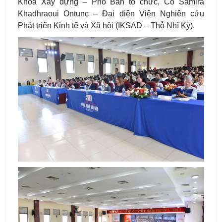
Khoa Xây dựng – Phó Ban tổ chức, Cô Samira
Khadhraoui Ontunc – Đại diện Viện Nghiên cứu
Phát triển Kinh tế và Xã hội (IKSAD – Thỗ Nhĩ Kỳ).