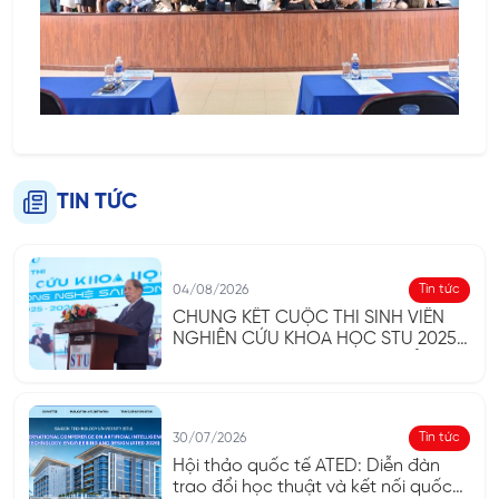
TIN TỨC
Tin tức
04/08/2026
CHUNG KẾT CUỘC THI SINH VIÊN
NGHIÊN CỨU KHOA HỌC STU 2025 -
2026: KHAI PHÓNG TƯ DUY, TÔN
VINH SÁNG TẠO
Tin tức
30/07/2026
Hội thảo quốc tế ATED: Diễn đàn
trao đổi học thuật và kết nối quốc