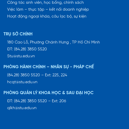
Công tác sinh viên, học bổng, chính sách
Việc làm – thực tập – kết nối doanh nghiệp
Hoạt động ngoại khóa, câu lạc bộ, sự kiện
TRỤ SỞ CHÍNH
180 Cao Lỗ, Phường Chánh Hưng , TP Hồ Chí Minh
ĐT: (84.28) 3850 5520
Stu@stu.edu.vn
PHÒNG HÀNH CHÍNH – NHÂN SỰ - PHÁP CHẾ
(84.28) 3850 5520 – Ext: 225, 224
hcqt@stu.edu.vn
PHÒNG QUẢN LÝ KHOA HỌC & SAU ĐẠI HỌC
ĐT: (84.28) 3850 5520 – Ext: 206
qlkh@stu.edu.vn