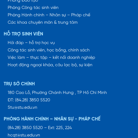
Phòng Đào tạo
Phòng Công tác sinh viên
Phòng Hành chính – Nhân sự – Pháp chế
Các khoa chuyên môn & trung tâm
HỖ TRỢ SINH VIÊN
Hỏi đáp – hỗ trợ học vụ
Công tác sinh viên, học bổng, chính sách
Việc làm – thực tập – kết nối doanh nghiệp
Hoạt động ngoại khóa, câu lạc bộ, sự kiện
TRỤ SỞ CHÍNH
180 Cao Lỗ, Phường Chánh Hưng , TP Hồ Chí Minh
ĐT: (84.28) 3850 5520
Stu@stu.edu.vn
PHÒNG HÀNH CHÍNH – NHÂN SỰ - PHÁP CHẾ
(84.28) 3850 5520 – Ext: 225, 224
hcqt@stu.edu.vn