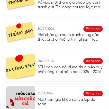
Về việc mời tham gia chào giá cạnh
tranh gói “Thi công cải tạo Ký túc xá
Trường Đại học Công nghệ Sài Gòn”
Thông báo
30/07/2026
Mời chào giá cạnh tranh cung cấp
thiết bị cho Phòng thí nghiệm Hệ
thống nhúng của Khoa Điện - Điện
tử
Thông báo
28/07/2026
STU báo cáo nội dung thực hiện quy
chế công khai năm học 2025 - 2026
Thông báo
15/07/2026
Mời tham gia khảo sát và lập dự
toán