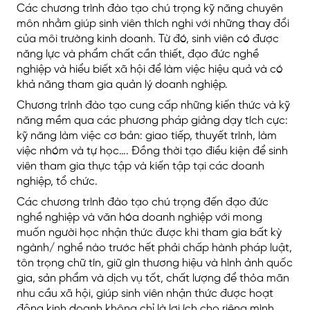
Các chương trình đào tạo chú trọng kỹ năng chuyên
môn nhằm giúp sinh viên thích nghi với những thay đổi
của môi trường kinh doanh. Từ đó, sinh viên có được
năng lực và phẩm chất cần thiết, đạo đức nghề
nghiệp và hiểu biết xã hội để làm việc hiệu quả và có
khả năng tham gia quản lý doanh nghiệp.
Chương trình đào tạo cung cấp những kiến thức và kỹ
năng mềm qua các phương pháp giảng dạy tích cực:
kỹ năng làm việc cơ bản: giao tiếp, thuyết trình, làm
việc nhóm và tự học…. Đồng thời tạo điều kiện để sinh
viên tham gia thực tập và kiến tập tại các doanh
nghiệp, tổ chức.
Các chương trình đào tạo chú trọng đến đạo đức
nghề nghiệp và văn hóa doanh nghiệp với mong
muốn người học nhận thức được khi tham gia bất kỳ
ngành/ nghề nào trước hết phải chấp hành pháp luật,
tôn trọng chữ tín, giữ gìn thương hiệu và hình ảnh quốc
gia, sản phẩm và dịch vụ tốt, chất lượng để thỏa mãn
nhu cầu xã hội, giúp sinh viên nhận thức được hoạt
động kinh doanh không chỉ là lợi ích cho riêng mình,