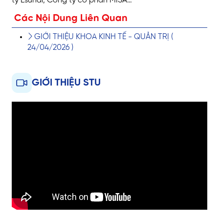
ty Esuhai, Công ty cổ phần MISA…
Các Nội Dung Liên Quan
GIỚI THIỆU KHOA KINH TẾ - QUẢN TRỊ
(
24/04/2026 )
GIỚI THIỆU STU