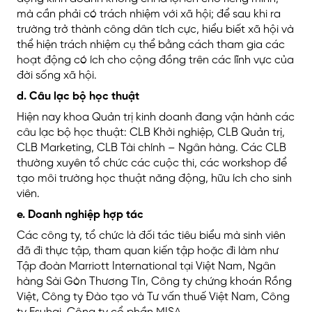
mà cần phải có trách nhiệm với xã hội; để sau khi ra
trường trở thành công dân tích cực, hiểu biết xã hội và
thể hiện trách nhiệm cụ thể bằng cách tham gia các
hoạt động có ích cho cộng đồng trên các lĩnh vực của
đời sống xã hội.
d. Câu lạc bộ học thuật
Hiện nay khoa Quản trị kinh doanh đang vận hành các
câu lạc bộ học thuật: CLB Khởi nghiệp, CLB Quản trị,
CLB Marketing, CLB Tài chính – Ngân hàng. Các CLB
thường xuyên tổ chức các cuộc thi, các workshop để
tạo môi trường học thuật năng động, hữu ích cho sinh
viên.
e. Doanh nghiệp hợp tác
Các công ty, tổ chức là đối tác tiêu biểu mà sinh viên
đã đi thực tập, tham quan kiến tập hoặc đi làm như
Tập đoàn Marriott International tại Việt Nam, Ngân
hàng Sài Gòn Thương Tín, Công ty chứng khoán Rồng
Việt, Công ty Đào tạo và Tư vấn thuế Việt Nam, Công