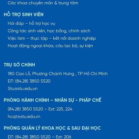
Các khoa chuyên môn & trung tâm
HỖ TRỢ SINH VIÊN
Hỏi đáp – hỗ trợ học vụ
Công tác sinh viên, học bổng, chính sách
Việc làm – thực tập – kết nối doanh nghiệp
Hoạt động ngoại khóa, câu lạc bộ, sự kiện
TRỤ SỞ CHÍNH
180 Cao Lỗ, Phường Chánh Hưng , TP Hồ Chí Minh
ĐT: (84.28) 3850 5520
Stu@stu.edu.vn
PHÒNG HÀNH CHÍNH – NHÂN SỰ - PHÁP CHẾ
(84.28) 3850 5520 – Ext: 225, 224
hcqt@stu.edu.vn
PHÒNG QUẢN LÝ KHOA HỌC & SAU ĐẠI HỌC
ĐT: (84.28) 3850 5520 – Ext: 206