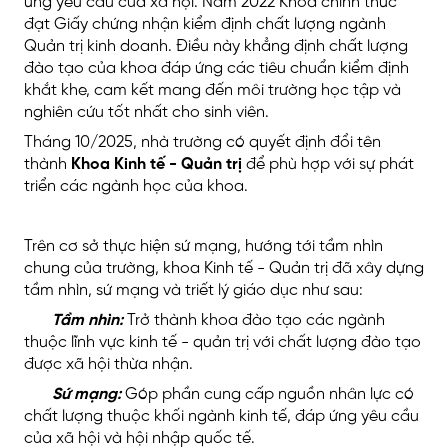
ứng yêu cầu của xã hội. Năm 2022 Khoa chính thức
đạt Giấy chứng nhận kiểm định chất lượng ngành
Quản trị kinh doanh. Điều này khẳng định chất lượng
đào tạo của khoa đáp ứng các tiêu chuẩn kiểm định
khắt khe, cam kết mang đến môi trường học tập và
nghiên cứu tốt nhất cho sinh viên.
Tháng 10/2025, nhà trường có quyết định đổi tên
thành
Khoa Kinh tế - Quản trị
để phù hợp với sự phát
triển các ngành học của khoa.
Trên cơ sở thực hiện sứ mạng, hướng tới tầm nhìn
chung của trường, khoa Kinh tế - Quản trị đã xây dựng
tầm nhìn, sứ mạng và triết lý giáo dục như sau:
Tầm nhìn:
Trở thành khoa đào tạo các ngành
thuộc lĩnh vực kinh tế - quản trị với chất lượng đào tạo
được xã hội thừa nhận.
Sứ mạng:
Góp phần cung cấp nguồn nhân lực có
chất lượng thuộc khối ngành kinh tế, đáp ứng yêu cầu
của xã hội và hội nhập quốc tế.