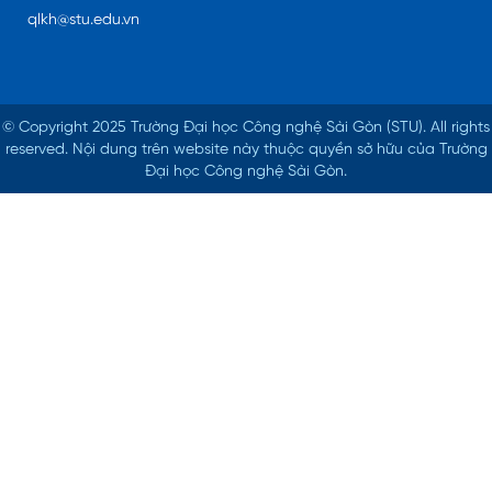
qlkh@stu.edu.vn
© Copyright 2025 Trường Đại học Công nghệ Sài Gòn (STU).
All rights
reserved. Nội dung trên website này thuộc quyền sở hữu của Trường
Đại học Công nghệ Sài Gòn.